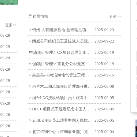
导购员情操
更多>>
更多>>
> 锦州-大有能源基地-盘锦输油项目监理部举办“迎中交·庆国庆”联合团建活动
2025-09-23
-09-29
> 朗威公司组织员工及统战人员观看电影《731》
2025-09-22
-09-29
中油项目管理:> CX项目监理部组织员工观看红色教育电影《731》
2025-09-19
-09-29
中油项目管理:> 东北分公司党支部开展“勿忘国耻 强我中华”主题党日活动
2025-09-19
-09-29
> 秦皇岛-丰南沿海输气管道工程项目开展9月份廉洁教育学习
2025-09-15
-09-29
> 塔里木二期乙烯项目监理部开展9月份廉学警示教育
2025-09-08
-09-28
> 烟台LNG接收站项目员工观看中国人民抗日战争暨世界反法西斯战争胜利80周年阅兵式
2025-09-05
-09-28
> DLCC项目员工观看纪念中国人民抗日战争暨世界反法西斯战争胜利80周年阅兵式
2025-09-05
-09-26
> 五期JZ项目员工观看中国人民抗日战争暨世界反法西斯战争胜利80周年阅兵式
2025-09-05
-09-26
> 北京咨询中心（咨询事业部）党支部观看纪念中国人民抗日战争暨世界反法西斯战争胜利80周年阅兵仪式
2025-09-04