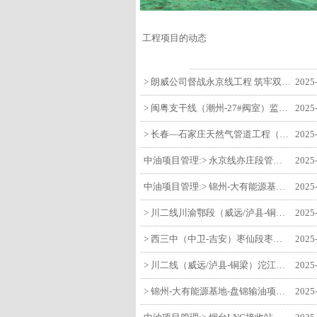
工程项目的动态
> 朗威公司督战永京线工程 筑牢双节质量防线
2025
> 闽粤支干线（潮州-27#阀室）监理一标段组织开展节前安全生产专项检查
2025
> 长春—石家庄天然气管道工程（长岭-张家口段）监理四标段监理部开展中秋、国庆节前质量安全专项检查
2025
中油项目管理:> 永京线亦庄段管道迁改工程监理部组织参建单位开专题会 锚定节点攻坚力保项目质速双优
2025
中油项目管理:> 锦州-大有能源基地-盘锦输油项目监理部组织召开节前QHSE专题会议
2025
> 川二线川渝鄂段（威远/泸县-铜梁）项目铜梁压气站1#压缩机一次投产成功
2025
> 西三中（中卫-吉安）枣仙段枣阳联络压气站110kV变电所顺利送电
2025
> 川二线（威远/泸县-铜梁）沱江隧道进口移交工程转入管道施工关键阶段
2025
> 锦州-大有能源基地-盘锦输油项目大有能源基地罐区工程顺利完成中交
2025