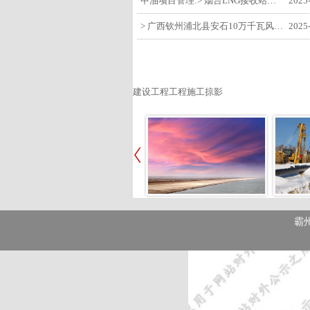
中油项目管理:> 烟台LNG接收站项目工艺区14个土建主体工程顺利验收
2025
> 广西钦州浦北县安石10万千瓦风电项目召开首台风机浇筑复盘会
2025
建设工程工程施工掠影
霸