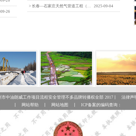
-09-26
> 长春—石家庄天然气管道工程（长岭-张家口段）监理四标段员工观看纪念中国人民抗日战争暨世界反法西斯战争胜利80周年大会
2025-09-04
-09-26
|
州市中油朗威工作项目流程安全管理不多品牌转播权全部 2017
法律声
|
|
|
网站帮助
网站地图
ICP备案的编码查询：