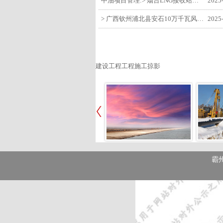
中油项目管理:> 烟台LNG接收站项目工艺区14个土建主体工程顺利验收
2025
> 广西钦州浦北县安石10万千瓦风电项目召开首台风机浇筑复盘会
2025
建设工程工程施工掠影
霸