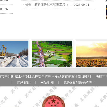
-09-26
> 长春—石家庄天然气管道工程（长岭-张家口段）监理四标段员工观看纪念中国人民抗日战争暨世界反法西斯战争胜利80周年大会
2025-09-04
-09-26
|
州市中油朗威工作项目流程安全管理不多品牌转播权全部 2017
法律声
|
|
|
网站帮助
网站地图
ICP备案的编码查询：