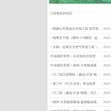
工程项目的动态
> 朗威公司督战永京线工程 筑牢双节质量防线
2025
> 闽粤支干线（潮州-27#阀室）监理一标段组织开展节前安全生产专项检查
2025
> 长春—石家庄天然气管道工程（长岭-张家口段）监理四标段监理部开展中秋、国庆节前质量安全专项检查
2025
中油项目管理:> 永京线亦庄段管道迁改工程监理部组织参建单位开专题会 锚定节点攻坚力保项目质速双优
2025
中油项目管理:> 锦州-大有能源基地-盘锦输油项目监理部组织召开节前QHSE专题会议
2025
> 川二线川渝鄂段（威远/泸县-铜梁）项目铜梁压气站1#压缩机一次投产成功
2025
> 西三中（中卫-吉安）枣仙段枣阳联络压气站110kV变电所顺利送电
2025
> 川二线（威远/泸县-铜梁）沱江隧道进口移交工程转入管道施工关键阶段
2025
> 锦州-大有能源基地-盘锦输油项目大有能源基地罐区工程顺利完成中交
2025