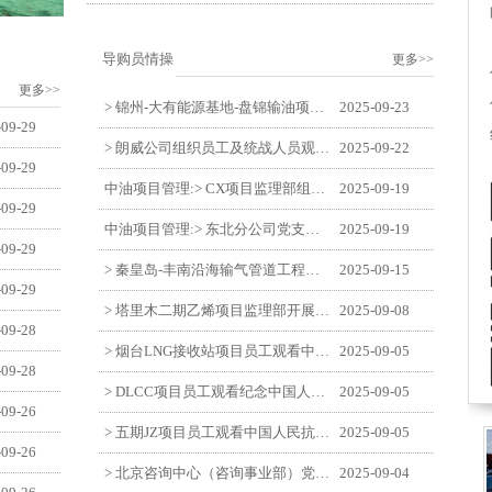
导购员情操
更多>>
更多>>
> 锦州-大有能源基地-盘锦输油项目监理部举办“迎中交·庆国庆”联合团建活动
2025-09-23
-09-29
> 朗威公司组织员工及统战人员观看电影《731》
2025-09-22
-09-29
中油项目管理:> CX项目监理部组织员工观看红色教育电影《731》
2025-09-19
-09-29
中油项目管理:> 东北分公司党支部开展“勿忘国耻 强我中华”主题党日活动
2025-09-19
-09-29
> 秦皇岛-丰南沿海输气管道工程项目开展9月份廉洁教育学习
2025-09-15
-09-29
> 塔里木二期乙烯项目监理部开展9月份廉学警示教育
2025-09-08
-09-28
> 烟台LNG接收站项目员工观看中国人民抗日战争暨世界反法西斯战争胜利80周年阅兵式
2025-09-05
-09-28
> DLCC项目员工观看纪念中国人民抗日战争暨世界反法西斯战争胜利80周年阅兵式
2025-09-05
-09-26
> 五期JZ项目员工观看中国人民抗日战争暨世界反法西斯战争胜利80周年阅兵式
2025-09-05
-09-26
> 北京咨询中心（咨询事业部）党支部观看纪念中国人民抗日战争暨世界反法西斯战争胜利80周年阅兵仪式
2025-09-04