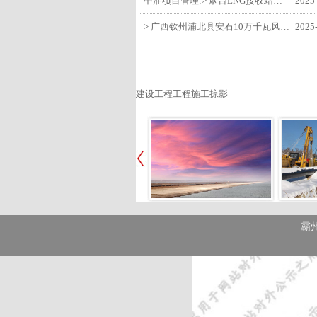
中油项目管理:> 烟台LNG接收站项目工艺区14个土建主体工程顺利验收
2025
> 广西钦州浦北县安石10万千瓦风电项目召开首台风机浇筑复盘会
2025
建设工程工程施工掠影
霸