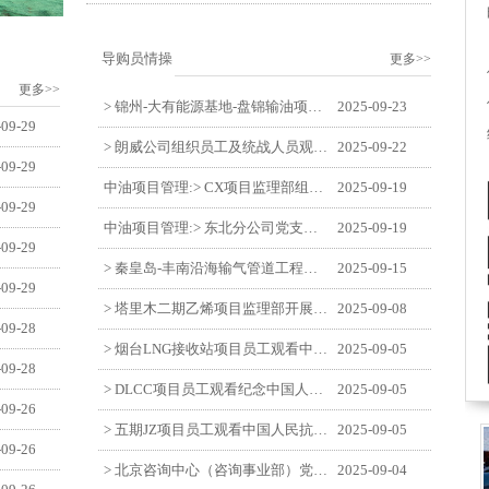
导购员情操
更多>>
更多>>
> 锦州-大有能源基地-盘锦输油项目监理部举办“迎中交·庆国庆”联合团建活动
2025-09-23
-09-29
> 朗威公司组织员工及统战人员观看电影《731》
2025-09-22
-09-29
中油项目管理:> CX项目监理部组织员工观看红色教育电影《731》
2025-09-19
-09-29
中油项目管理:> 东北分公司党支部开展“勿忘国耻 强我中华”主题党日活动
2025-09-19
-09-29
> 秦皇岛-丰南沿海输气管道工程项目开展9月份廉洁教育学习
2025-09-15
-09-29
> 塔里木二期乙烯项目监理部开展9月份廉学警示教育
2025-09-08
-09-28
> 烟台LNG接收站项目员工观看中国人民抗日战争暨世界反法西斯战争胜利80周年阅兵式
2025-09-05
-09-28
> DLCC项目员工观看纪念中国人民抗日战争暨世界反法西斯战争胜利80周年阅兵式
2025-09-05
-09-26
> 五期JZ项目员工观看中国人民抗日战争暨世界反法西斯战争胜利80周年阅兵式
2025-09-05
-09-26
> 北京咨询中心（咨询事业部）党支部观看纪念中国人民抗日战争暨世界反法西斯战争胜利80周年阅兵仪式
2025-09-04