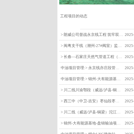
工程项目的动态
> 朗威公司督战永京线工程 筑牢双节质量防线
2025
> 闽粤支干线（潮州-27#阀室）监理一标段组织开展节前安全生产专项检查
2025
> 长春—石家庄天然气管道工程（长岭-张家口段）监理四标段监理部开展中秋、国庆节前质量安全专项检查
2025
中油项目管理:> 永京线亦庄段管道迁改工程监理部组织参建单位开专题会 锚定节点攻坚力保项目质速双优
2025
中油项目管理:> 锦州-大有能源基地-盘锦输油项目监理部组织召开节前QHSE专题会议
2025
> 川二线川渝鄂段（威远/泸县-铜梁）项目铜梁压气站1#压缩机一次投产成功
2025
> 西三中（中卫-吉安）枣仙段枣阳联络压气站110kV变电所顺利送电
2025
> 川二线（威远/泸县-铜梁）沱江隧道进口移交工程转入管道施工关键阶段
2025
> 锦州-大有能源基地-盘锦输油项目大有能源基地罐区工程顺利完成中交
2025