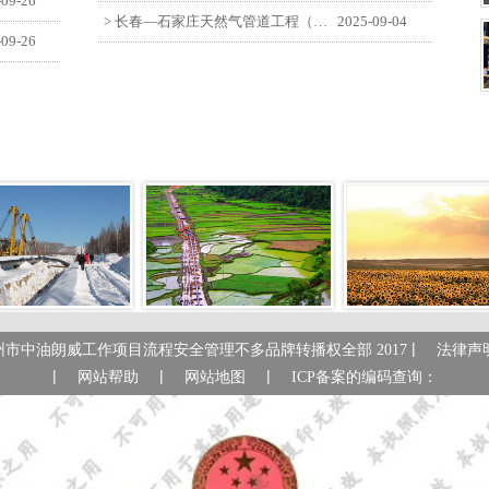
-09-26
> 长春—石家庄天然气管道工程（长岭-张家口段）监理四标段员工观看纪念中国人民抗日战争暨世界反法西斯战争胜利80周年大会
2025-09-04
-09-26
|
州市中油朗威工作项目流程安全管理不多品牌转播权全部 2017
法律声
|
|
|
网站帮助
网站地图
ICP备案的编码查询：