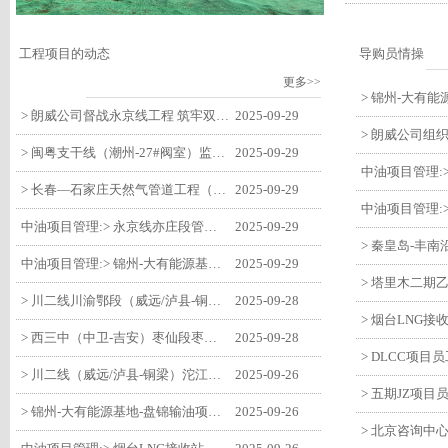
工程项目的动态
导购员情操
更多>>
> 朗威公司督战永京线工程 筑牢双节质量防线
2025-09-29
> 闽粤支干线（潮州-27#阀室）监理一标段组织开展节前安全生产专项检查
2025-09-29
> 长春—石家庄天然气管道工程（长岭-张家口段）监理四标段监理部开展中秋、国庆节前质量安全专项检查
2025-09-29
中油项目管理:> 永京线亦庄段管道迁改工程监理部组织参建单位开专题会 锚定节点攻坚力保项目质速双优
2025-09-29
中油项目管理:> 锦州-大有能源基地-盘锦输油项目监理部组织召开节前QHSE专题会议
2025-09-29
> 川二线川渝鄂段（威远/泸县-铜梁）项目铜梁压气站1#压缩机一次投产成功
2025-09-28
> 西三中（中卫-吉安）枣仙段枣阳联络压气站110kV变电所顺利送电
2025-09-28
> 川二线（威远/泸县-铜梁）沱江隧道进口移交工程转入管道施工关键阶段
2025-09-26
> 锦州-大有能源基地-盘锦输油项目大有能源基地罐区工程顺利完成中交
2025-09-26