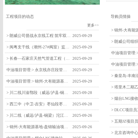
工程项目的动态
导购员情操
更多>>
> 朗威公司督战永京线工程 筑牢双节质量防线
2025-09-29
> 闽粤支干线（潮州-27#阀室）监理一标段组织开展节前安全生产专项检查
2025-09-29
> 长春—石家庄天然气管道工程（长岭-张家口段）监理四标段监理部开展中秋、国庆节前质量安全专项检查
2025-09-29
中油项目管理:> 永京线亦庄段管道迁改工程监理部组织参建单位开专题会 锚定节点攻坚力保项目质速双优
2025-09-29
中油项目管理:> 锦州-大有能源基地-盘锦输油项目监理部组织召开节前QHSE专题会议
2025-09-29
> 川二线川渝鄂段（威远/泸县-铜梁）项目铜梁压气站1#压缩机一次投产成功
2025-09-28
> 西三中（中卫-吉安）枣仙段枣阳联络压气站110kV变电所顺利送电
2025-09-28
> 川二线（威远/泸县-铜梁）沱江隧道进口移交工程转入管道施工关键阶段
2025-09-26
> 锦州-大有能源基地-盘锦输油项目大有能源基地罐区工程顺利完成中交
2025-09-26