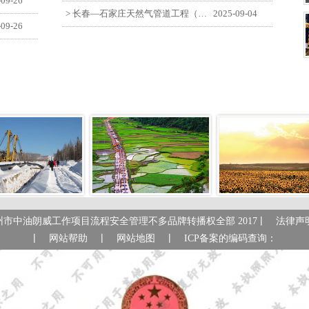
-09-26
> 长春—石家庄天然气管道工程（长岭-张家口段）监理四标段员工观看纪念中国人民抗日战争暨世界反法西斯战争胜利80周年大会
2025-09-04
-09-26
|
州市中油朗威工作项目流程安全管理不多品牌转播权全部 2017
法律声
|
|
|
网站帮助
网站地图
ICP备案的编码查询：