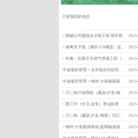
工程项目的动态
> 朗威公司督战永京线工程 筑牢双节质量防线
2025
> 闽粤支干线（潮州-27#阀室）监理一标段组织开展节前安全生产专项检查
2025
> 长春—石家庄天然气管道工程（长岭-张家口段）监理四标段监理部开展中秋、国庆节前质量安全专项检查
2025
中油项目管理:> 永京线亦庄段管道迁改工程监理部组织参建单位开专题会 锚定节点攻坚力保项目质速双优
2025
中油项目管理:> 锦州-大有能源基地-盘锦输油项目监理部组织召开节前QHSE专题会议
2025
> 川二线川渝鄂段（威远/泸县-铜梁）项目铜梁压气站1#压缩机一次投产成功
2025
> 西三中（中卫-吉安）枣仙段枣阳联络压气站110kV变电所顺利送电
2025
> 川二线（威远/泸县-铜梁）沱江隧道进口移交工程转入管道施工关键阶段
2025
> 锦州-大有能源基地-盘锦输油项目大有能源基地罐区工程顺利完成中交
2025