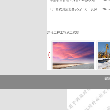
中油项目管理:> 烟台LNG接收站项目工艺区14个土建主体工程顺利验收
2025
> 广西钦州浦北县安石10万千瓦风电项目召开首台风机浇筑复盘会
2025
建设工程工程施工掠影
霸