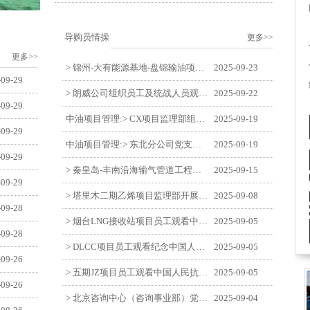
导购员情操
更多>>
更多>>
> 锦州-大有能源基地-盘锦输油项目监理部举办“迎中交·庆国庆”联合团建活动
2025-09-23
-09-29
> 朗威公司组织员工及统战人员观看电影《731》
2025-09-22
-09-29
中油项目管理:> CX项目监理部组织员工观看红色教育电影《731》
2025-09-19
-09-29
中油项目管理:> 东北分公司党支部开展“勿忘国耻 强我中华”主题党日活动
2025-09-19
-09-29
> 秦皇岛-丰南沿海输气管道工程项目开展9月份廉洁教育学习
2025-09-15
-09-29
> 塔里木二期乙烯项目监理部开展9月份廉学警示教育
2025-09-08
-09-28
> 烟台LNG接收站项目员工观看中国人民抗日战争暨世界反法西斯战争胜利80周年阅兵式
2025-09-05
-09-28
> DLCC项目员工观看纪念中国人民抗日战争暨世界反法西斯战争胜利80周年阅兵式
2025-09-05
-09-26
> 五期JZ项目员工观看中国人民抗日战争暨世界反法西斯战争胜利80周年阅兵式
2025-09-05
-09-26
> 北京咨询中心（咨询事业部）党支部观看纪念中国人民抗日战争暨世界反法西斯战争胜利80周年阅兵仪式
2025-09-04