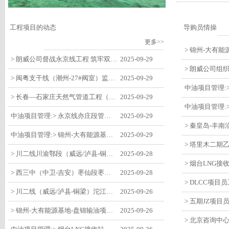
工程项目的动态
导购员情操
更多>>
> 朗威公司督战永京线工程 筑牢双节质量防线
2025-09-29
> 闽粤支干线（潮州-27#阀室）监理一标段组织开展节前安全生产专项检查
2025-09-29
> 长春—石家庄天然气管道工程（长岭-张家口段）监理四标段监理部开展中秋、国庆节前质量安全专项检查
2025-09-29
中油项目管理:> 永京线亦庄段管道迁改工程监理部组织参建单位开专题会 锚定节点攻坚力保项目质速双优
2025-09-29
中油项目管理:> 锦州-大有能源基地-盘锦输油项目监理部组织召开节前QHSE专题会议
2025-09-29
> 川二线川渝鄂段（威远/泸县-铜梁）项目铜梁压气站1#压缩机一次投产成功
2025-09-28
> 西三中（中卫-吉安）枣仙段枣阳联络压气站110kV变电所顺利送电
2025-09-28
> 川二线（威远/泸县-铜梁）沱江隧道进口移交工程转入管道施工关键阶段
2025-09-26
> 锦州-大有能源基地-盘锦输油项目大有能源基地罐区工程顺利完成中交
2025-09-26