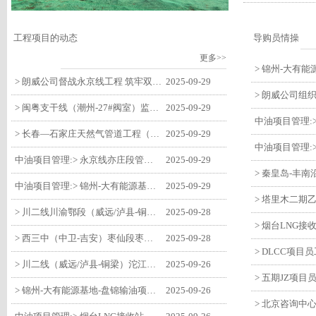
工程项目的动态
导购员情操
更多>>
> 朗威公司督战永京线工程 筑牢双节质量防线
2025-09-29
> 闽粤支干线（潮州-27#阀室）监理一标段组织开展节前安全生产专项检查
2025-09-29
> 长春—石家庄天然气管道工程（长岭-张家口段）监理四标段监理部开展中秋、国庆节前质量安全专项检查
2025-09-29
中油项目管理:> 永京线亦庄段管道迁改工程监理部组织参建单位开专题会 锚定节点攻坚力保项目质速双优
2025-09-29
中油项目管理:> 锦州-大有能源基地-盘锦输油项目监理部组织召开节前QHSE专题会议
2025-09-29
> 川二线川渝鄂段（威远/泸县-铜梁）项目铜梁压气站1#压缩机一次投产成功
2025-09-28
> 西三中（中卫-吉安）枣仙段枣阳联络压气站110kV变电所顺利送电
2025-09-28
> 川二线（威远/泸县-铜梁）沱江隧道进口移交工程转入管道施工关键阶段
2025-09-26
> 锦州-大有能源基地-盘锦输油项目大有能源基地罐区工程顺利完成中交
2025-09-26