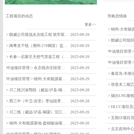
工程项目的动态
导购员情操
更多>>
> 朗威公司督战永京线工程 筑牢双节质量防线
2025-09-29
> 闽粤支干线（潮州-27#阀室）监理一标段组织开展节前安全生产专项检查
2025-09-29
> 长春—石家庄天然气管道工程（长岭-张家口段）监理四标段监理部开展中秋、国庆节前质量安全专项检查
2025-09-29
中油项目管理:> 永京线亦庄段管道迁改工程监理部组织参建单位开专题会 锚定节点攻坚力保项目质速双优
2025-09-29
中油项目管理:> 锦州-大有能源基地-盘锦输油项目监理部组织召开节前QHSE专题会议
2025-09-29
> 川二线川渝鄂段（威远/泸县-铜梁）项目铜梁压气站1#压缩机一次投产成功
2025-09-28
> 西三中（中卫-吉安）枣仙段枣阳联络压气站110kV变电所顺利送电
2025-09-28
> 川二线（威远/泸县-铜梁）沱江隧道进口移交工程转入管道施工关键阶段
2025-09-26
> 锦州-大有能源基地-盘锦输油项目大有能源基地罐区工程顺利完成中交
2025-09-26