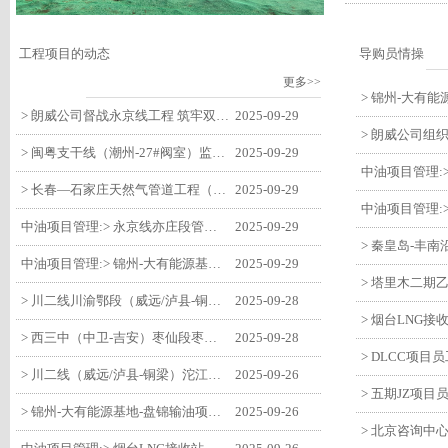
工程项目的动态
导购员情操
更多>>
> 朗威公司督战永京线工程 筑牢双节质量防线
2025-09-29
> 闽粤支干线（潮州-27#阀室）监理一标段组织开展节前安全生产专项检查
2025-09-29
> 长春—石家庄天然气管道工程（长岭-张家口段）监理四标段监理部开展中秋、国庆节前质量安全专项检查
2025-09-29
中油项目管理:> 永京线亦庄段管道迁改工程监理部组织参建单位开专题会 锚定节点攻坚力保项目质速双优
2025-09-29
中油项目管理:> 锦州-大有能源基地-盘锦输油项目监理部组织召开节前QHSE专题会议
2025-09-29
> 川二线川渝鄂段（威远/泸县-铜梁）项目铜梁压气站1#压缩机一次投产成功
2025-09-28
> 西三中（中卫-吉安）枣仙段枣阳联络压气站110kV变电所顺利送电
2025-09-28
> 川二线（威远/泸县-铜梁）沱江隧道进口移交工程转入管道施工关键阶段
2025-09-26
> 锦州-大有能源基地-盘锦输油项目大有能源基地罐区工程顺利完成中交
2025-09-26