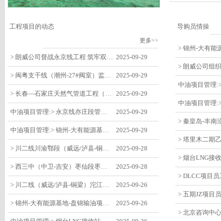
工程项目的动态
导购员情操
更多>>
> 朗威公司督战永京线工程 筑牢双节质量防线
2025-09-29
> 闽粤支干线（潮州-27#阀室）监理一标段组织开展节前安全生产专项检查
2025-09-29
> 长春—石家庄天然气管道工程（长岭-张家口段）监理四标段监理部开展中秋、国庆节前质量安全专项检查
2025-09-29
中油项目管理:> 永京线亦庄段管道迁改工程监理部组织参建单位开专题会 锚定节点攻坚力保项目质速双优
2025-09-29
中油项目管理:> 锦州-大有能源基地-盘锦输油项目监理部组织召开节前QHSE专题会议
2025-09-29
> 川二线川渝鄂段（威远/泸县-铜梁）项目铜梁压气站1#压缩机一次投产成功
2025-09-28
> 西三中（中卫-吉安）枣仙段枣阳联络压气站110kV变电所顺利送电
2025-09-28
> 川二线（威远/泸县-铜梁）沱江隧道进口移交工程转入管道施工关键阶段
2025-09-26
> 锦州-大有能源基地-盘锦输油项目大有能源基地罐区工程顺利完成中交
2025-09-26